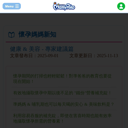
懷孕媽媽新知
健康 & 美容 - 專家建議篇
文章發布日：
2025-09-01
文章更新日：
2025-11-13
懷孕期間的打掃也輕輕鬆鬆！對準爸爸的教育也要從
現在開始！
有效地攝取懷孕中期以後不足的 "鐵份"營養補充錠！
準媽媽 & 哺乳期也可以每天喝的安心 & 美味飲料是？
利用容易吞服的補充錠，即使在害喜時期也能有效率
地攝取懷孕所需的營養素！