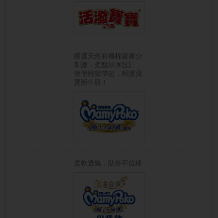
嚴選天然有機棉親膚少
刺激，柔點加厚設計，
便便輕鬆帶起，呵護寶
寶新生肌！
柔軟透氣，貼身不位移