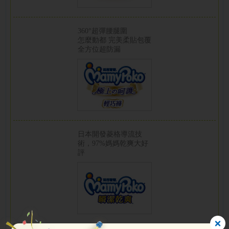
360°超彈腰腿圍
怎麼動都 完美柔貼包覆
全方位超防漏
日本開發菱格導流技
術，97%媽媽乾爽大好
評