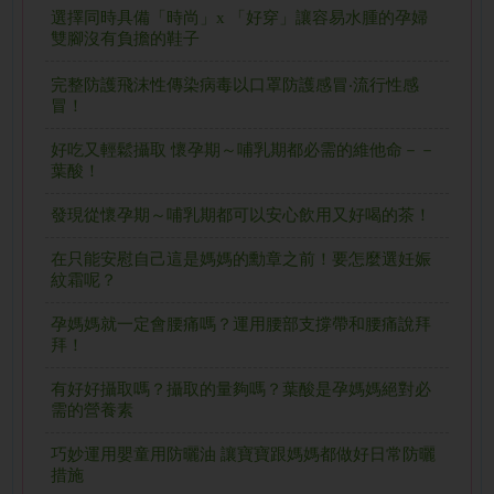
選擇同時具備「時尚」x 「好穿」讓容易水腫的孕婦
雙腳沒有負擔的鞋子
完整防護飛沫性傳染病毒以口罩防護感冒‧流行性感
冒！
好吃又輕鬆攝取 懷孕期～哺乳期都必需的維他命－－
葉酸！
發現從懷孕期～哺乳期都可以安心飲用又好喝的茶！
在只能安慰自己這是媽媽的勳章之前！要怎麼選妊娠
紋霜呢？
孕媽媽就一定會腰痛嗎？運用腰部支撐帶和腰痛說拜
拜！
有好好攝取嗎？攝取的量夠嗎？葉酸是孕媽媽絕對必
需的營養素
巧妙運用嬰童用防曬油 讓寶寶跟媽媽都做好日常防曬
措施