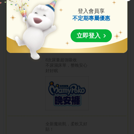
360°超彈腰腿圍，全方
位超防漏
登入會員享
不定期專屬優惠
立即登入
8次尿量超強吸收
不尿濕床單，整晚安心
好好眠
全新魔術氈，柔軟又好
貼！