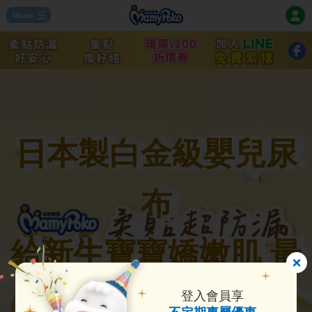
日本製白金級嬰兒尿
布
給新生寶寶嬌嫩肌 最
溫柔的呵護
登入會員享