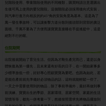
兒階段使用、學童階段使用的不同種類，購買時請注意選購出
生後可馬上使用的嬰兒階段。這個階段必須採用後向式安裝，
與汽車行進方向相反的約45°角的安裝角度為基本。這是為了
萬一發生事故時，可以讓衝擊力道分散到後頭部到背部的廣泛
面積。千萬不要為了方便而讓寶寶直接睡在手提搖籃中，這是
絕對不行的喔。
住院期間
出院後就開始了育兒生活。但因為才剛生產完而已，還是以身
體恢復為第一優先，且未來還有好長的日子，在一開始家事多
少標準放低一些，好好專心照顧寶寶為要吧。也因為如此，若
是能在產前就先準備好必須物品的話，這時就能輕鬆一些了。
一天之中需要使用到的物品，除了事前準備外，最好再做到事
前演練。寶寶出生的季節、居家環境、居家空間、家庭的生活
習慣等等，都先一併考量一下，然後按照需求先將物品擺放到
該有的位置上，也能讓產後育兒生活較踏實一些。總而言之，