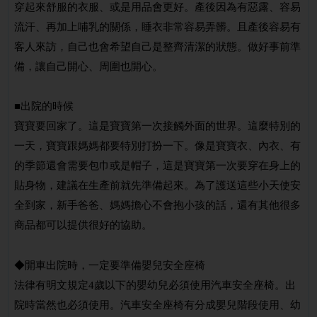
穿起來舒服的衣服、或是用品會更好。產後因為有惡露、容易
流汗、再加上哺乳的關係，睡衣非常容易弄髒。且產後容易有
客人來訪，自己也會希望自己是整齊清潔的狀態。做好事前準
備，讓自己開心、周圍也開心。
■出院的時候
寶寶要回家了。這是寶寶第一次接觸外面的世界。這麼特別的
一天，寶寶跟媽媽都要特別打扮一下。像是寶寶衣、內衣、有
的季節還會需要包巾或是帽子，這是寶寶第一次要穿在身上的
貼身物，建議在生產前就先準備起來。為了護送這些小天使安
全到家，新手爸爸、媽媽擔心不會抱小孩的話，還有其他很多
商品都可以提供很好的協助。
◆開車出院時，一定要準備嬰兒安全座椅
法律有明文規定4歲以下的嬰幼兒必須使用汽車安全座椅。出
院時當然也必須使用。汽車安全座椅有分成嬰兒階段使用、幼