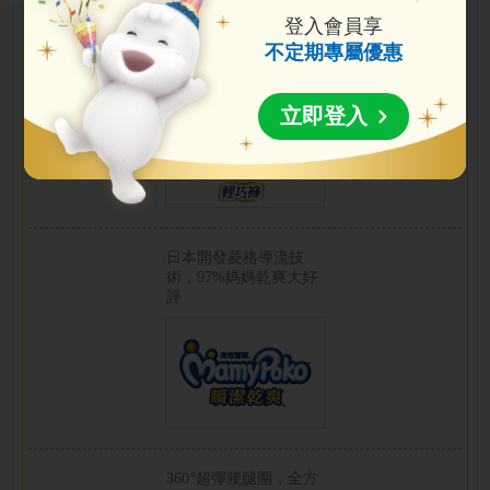
登入會員享
360°超彈腰腿圍
不定期專屬優惠
怎麼動都 完美柔貼包覆
全方位超防漏
立即登入
日本開發菱格導流技
術，97%媽媽乾爽大好
評
360°超彈腰腿圍，全方