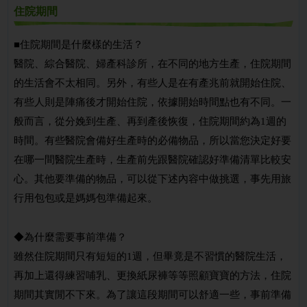
住院期間
■住院期間是什麼樣的生活？
醫院、綜合醫院、婦產科診所，在不同的地方生產，住院期間
的生活會不太相同。另外，有些人是在有產兆前就開始住院、
有些人則是陣痛後才開始住院，依據開始時間點也有不同。一
般而言，從分娩到生產、再到產後恢復，住院期間約為1週的
時間。有些醫院會備好生產時的必備物品，所以當您決定好要
在哪一間醫院生產時，生產前先跟醫院確認好準備清單比較安
心。其他要準備的物品，可以從下述內容中做挑選，事先用旅
行用包包或是媽媽包準備起來。
◆為什麼需要事前準備？
雖然住院期間只有短短的1週，但畢竟是不習慣的醫院生活，
再加上還得練習哺乳、更換紙尿褲等等照顧寶寶的方法，住院
期間其實閒不下來。為了讓這段期間可以舒適一些，事前準備