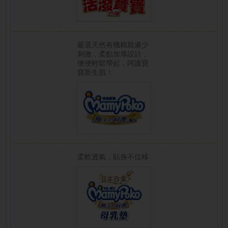
嚴選天然有機棉親膚少
刺激，柔點加厚設計，
便便輕鬆帶起，呵護寶
寶新生肌！
柔軟透氣，貼身不位移