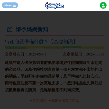
懷孕媽媽新知
待產包該準備什麼？【基礎知識】
文章發布日：
2025-09-01
文章更新日：
2025-11-13
建議在進入懷孕第35週前就要準備好住院期間跟生產期間
的必須品。因為住院後到產後第一個月左右都不太能外出
的關係，早點列好必備物品清單，及早準備也比較安心。
同時也要注意不要一次買地太多，一些消耗品也先算好必
須數量後再去購買，免地最後用不到而浪費。
▼住院期間
▼初期必須育兒用品