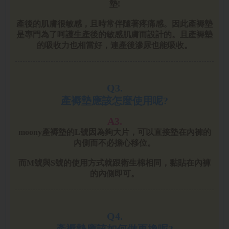
墊!
產後的肌膚很敏感，且時常伴隨著疼痛感。因此產褥墊
是專門為了呵護生產後的敏感肌膚而設計的。且產褥墊
的吸收力也相當好，連產後滲尿也能吸收。
Q3.
產褥墊應該怎麼使用呢?
A3.
moony產褥墊的L號因為夠大片，可以直接墊在內褲的
內側而不必擔心移位。
而M號與S號的使用方式就跟衛生棉相同，黏貼在內褲
的內側即可。
Q4.
產褥墊應該如何做更換呢?