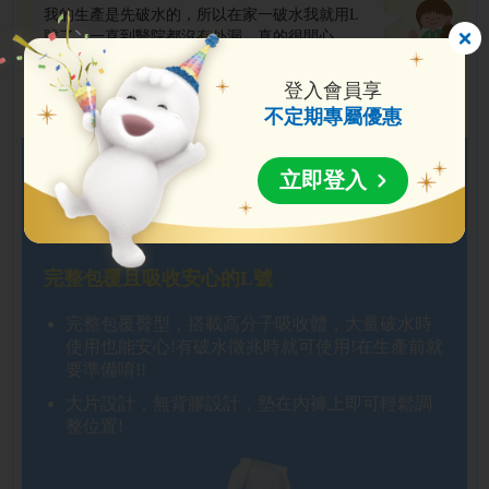
我的生產是先破水的，所以在家一破水我就用L
號了。一直到醫院都沒有外漏，真的很開心。
資料來源:日本Unicharm
登入會員享
不定期專屬優惠
立即登入
產褥墊使用方法
完整包覆且吸收安心的L號
完整包覆臀型，搭載高分子吸收體，大量破水時
使用也能安心!有破水徵兆時就可使用!在生產前就
要準備唷!!
大片設計，無背膠設計，墊在內褲上即可輕鬆調
整位置!