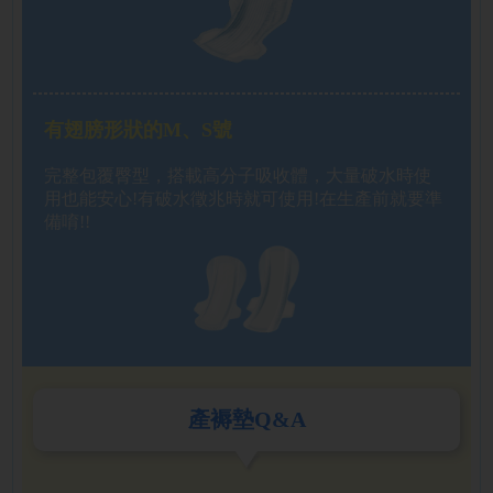
有翅膀形狀的M、S號
完整包覆臀型，搭載高分子吸收體，大量破水時使
用也能安心!有破水徵兆時就可使用!在生產前就要準
備唷!!
產褥墊Q&A