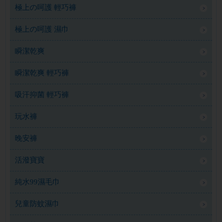
極上の呵護 輕巧褲
極上の呵護 濕巾
瞬潔乾爽
瞬潔乾爽 輕巧褲
吸汗抑菌 輕巧褲
玩水褲
晚安褲
活潑寶寶
純水99濕毛巾
兒童防蚊濕巾