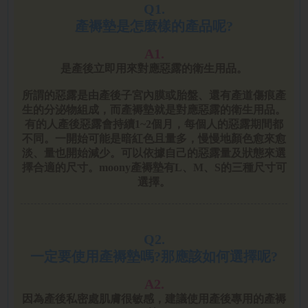
Q1.
產褥墊是怎麼樣的產品呢?
A1.
是產後立即用來對應惡露的衛生用品。
所謂的惡露是由產後子宮內膜或胎盤、還有產道傷痕產
生的分泌物組成，而產褥墊就是對應惡露的衛生用品。
有的人產後惡露會持續1~2個月，每個人的惡露期間都
不同。一開始可能是暗紅色且量多，慢慢地顏色愈來愈
淡、量也開始減少。可以依據自己的惡露量及狀態來選
擇合適的尺寸。moony產褥墊有L、M、S的三種尺寸可
選擇。
Q2.
一定要使用產褥墊嗎?那應該如何選擇呢?
A2.
因為產後私密處肌膚很敏感，建議使用產後專用的產褥