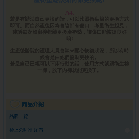
A4.
若是有辦法自己更換的話，可以比照衛生棉的更換方式
即可。而自然產後因為會陰部有傷口，考量衛生起見，
建議每次如廁後都能更換產褥墊，讓傷口能恢復良好
唷!
生產後醫院的護理人員會常來關心恢復狀況，所以有時
候會是由他們協助更換的。
若是自己已經可以下床行動的話，使用方式就跟衛生棉
一樣，脫下內褲就能更換了。
品牌一覽
極上の呵護 尿布