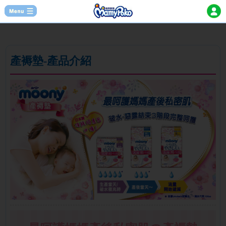
產褥墊-產品介紹