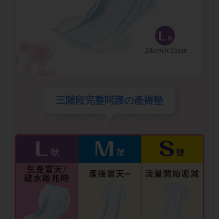
三階段完整呵護の產褥墊