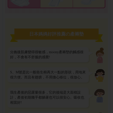
日本媽媽好評推薦の產褥墊
分娩後肌膚變得很敏感，moony產褥墊的觸感很
好，不會有不舒服的感覺!
S、M號是比一般衛生棉再大一點的形狀，用地來
很方便。而且有翅膀，不用擔心移位，很放心。
我生產後的惡露量很多，它的後端是大面積設
計，產後初期幾乎都躺著也可以很安心。吸收也
相當好!