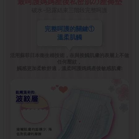
最呵護媽媽產後私密肌の產褥墊
破水~惡露結束三階段完整呵護
完整呵護的關鍵①
溫柔肌觸
活用蘇菲日本衛生棉技術，在與接觸肌膚的表層上不做
任何壓紋，
觸感更加柔軟舒適，溫柔呵護媽媽產後敏感肌膚!