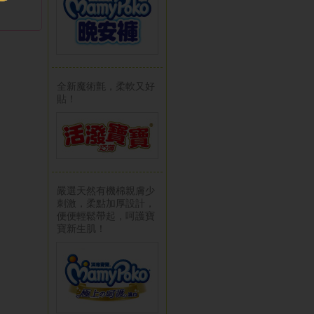
全新魔術氈，柔軟又好
貼！
嚴選天然有機棉親膚少
刺激，柔點加厚設計，
便便輕鬆帶起，呵護寶
寶新生肌！