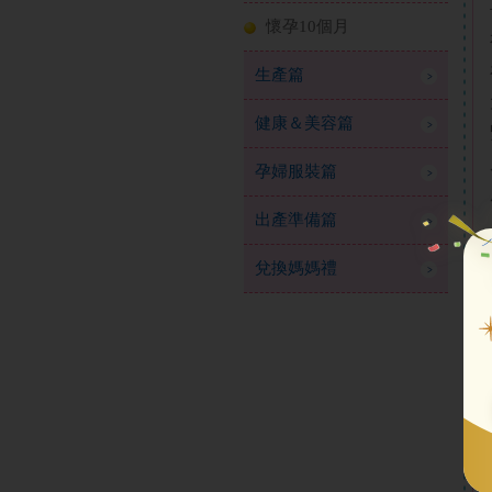
懷孕10個月
生產篇
健康＆美容篇
孕婦服裝篇
出產準備篇
兌換媽媽禮