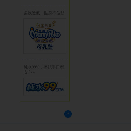
柔軟透氣，貼身不位移
純水99%，擦拭手口都
安心～