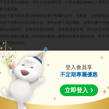
子宮是垂向地面的，所以沒有這種問題，但對於兩足動物的人類而言
有這種現象。
在肚子後方因有著自律神經或通往腎臟的血管、大動脈、大靜脈等等
大的子宮壓迫到這些部位後，便有血壓升高的風險。如果穿著牛仔褲
緊的內褲的話，便會再次緊勒腹部，使血壓再度升高，所以請注意穿
周圍較寬鬆的服裝。特別是請避免以腰帶或束腹等緊勒腹部，將子宮
處更加壓迫固定。
乳腺發育了，可能會開始分泌乳汁
不僅是外觀，媽媽體內為了生產或產後育兒賀爾蒙的活動會更加活躍
登入會員享
中的乳腺組織也開始分泌母乳。在懷孕六個月時乳腺會非常發達，按
不定期專屬優惠
的話會產出薄黃色的乳汁。
媽媽的乳房大小因人而異，而乳頭的形狀也有所不同。或許有些媽媽
立即登入
乳房太小所以很難產出母乳、或乳頭太平、凹陷所以寶寶不容易喝到
不安，但請不要現在就太過擔心產後的事情。在寶寶誕生後頻繁哺乳
寶寶自己便會調整乳頭的形狀。因此，懷孕中是一邊學習母乳哺育對