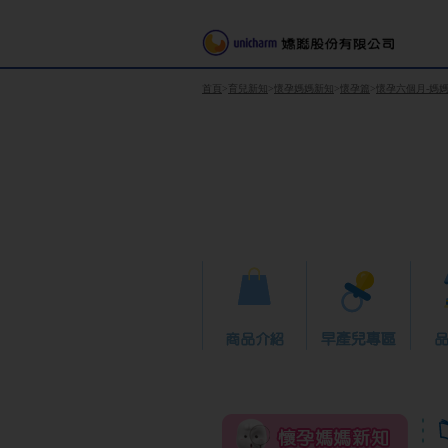
首頁
育兒新知
懷孕媽媽新知
懷孕篇
懷孕六個月-媽