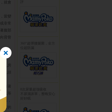
評
，就會
，當變
或非常
著腹部
向背骨
360°超彈腰腿圍，全方
位超防漏
。乳房
壓乳頭
會有著
8次尿量超強吸收
母乳等
不尿濕床單，整晚安心
好好眠
的話，
寶寶的