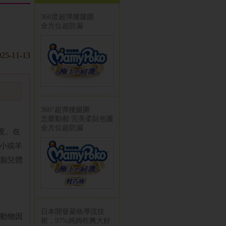
360度超彈腰腿圍
全方位超防漏
025-11-13
360°超彈腰腿圍
怎麼動都 完美柔貼包覆
全方位超防漏
度。在
大小或羊
胎兒體
日本開發菱格導流技
動物因
術，97%媽媽乾爽大好