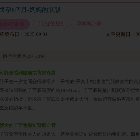
懷孕6個月-媽媽的狀態
胎兒的狀態
孕媽媽心得
媽媽的狀態
章發布日：
2025-09-01
文章更新日：
2
懷孕六個月(20~23週)
可能會感到腰痛或背部疼痛
肚子會一夕之間變得非常大，子宮底(子宮上端)會達到肚臍左右的高
產檢時測到的子宮底高度約是18~21cm。子宮底長是推斷寶寶身體
水量的指標，所以當子宮底長太小或太大時，會做超音波檢查來推定
重及確認羊水量。
變大的子宮會壓迫背部血管
子宮會變得比大人的頭還大，甚至會壓迫到背骨部位的粗血管。四足