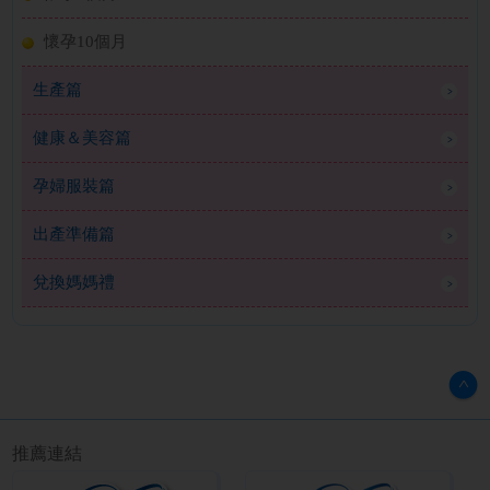
懷孕10個月
生產篇
健康＆美容篇
孕婦服裝篇
出產準備篇
兌換媽媽禮
推薦連結