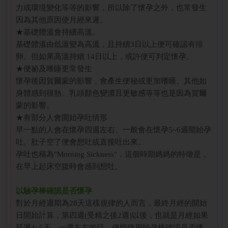
力或環境變化等等的影響，所以除了懷孕之外，也常發生
因為其他原因使月經來遲。
★基礎體溫會持續高溫。
基礎體溫由低溫變為高溫，且持續3日以上便可確認有排
卵。但如果高溫持續 14日以上，或許便可判定懷孕。
★便祕及嗜睡更常發生
懷孕後因賀爾蒙的影響，會產生便秘或更加嗜睡。其他如
身體感到很熱、乳頭顏色變濃且更敏感等等也是因為賀爾
蒙的影響。
★有部分人會開始孕吐情形
早一點的人會在懷孕四週左右、一般會在懷孕5~6週開始孕
吐。肚子空了便會想吐或直接吐出來。
孕吐也稱為"Morning Sickness"，這個時期媽媽的特徵是，
在早上起床空腹時會感到想吐。
以驗孕棒確認是否懷孕
對於月經週期為28天這樣規律的人而言，最終月經的開始
日開始計算，第四週(受精之後2週)以後，也就是月經如果
延遲4~5天、一週左右的話，便能使用驗孕棒確認是否懷