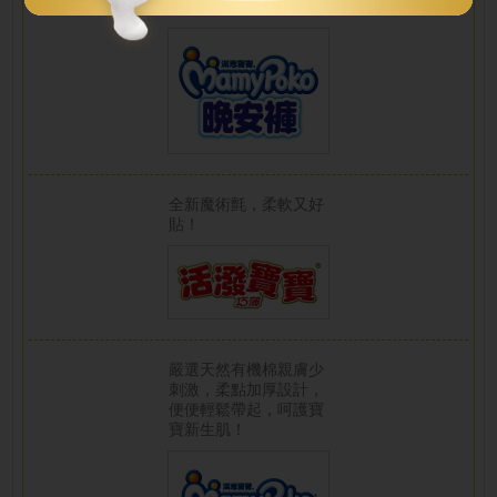
好好眠
全新魔術氈，柔軟又好
貼！
嚴選天然有機棉親膚少
刺激，柔點加厚設計，
便便輕鬆帶起，呵護寶
寶新生肌！