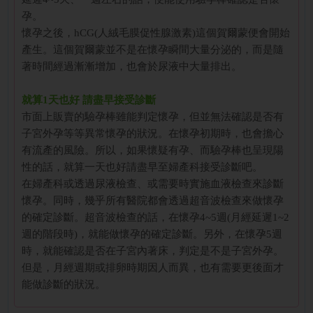
孕。
懷孕之後，hCG(人絨毛膜促性腺激素)這個賀爾蒙便會開始
產生。這個賀爾蒙並不是在懷孕瞬間大量分泌的，而是隨
著時間經過漸漸增加，也會於尿液中大量排出。
就算1天也好 請盡早接受診斷
市面上販賣的驗孕棒雖能判定懷孕，但並無法確認是否有
子宮外孕等等異常懷孕的狀況。在懷孕初期時，也會擔心
有流產的風險。所以，如果懷疑有孕、而驗孕棒也呈現陽
性的話，就算一天也好請盡早至婦產科接受診斷吧。
在婦產科或透過尿液檢查、或需要時實施血液檢查來診斷
懷孕。同時，幾乎所有醫院都會透過超音波檢查來做懷孕
的確定診斷。超音波檢查的話，在懷孕4~5週(月經延遲1~2
週的階段時)，就能做懷孕的確定診斷。另外，在懷孕5週
時，就能確認是否在子宮內著床，判定是不是子宮外孕。
但是，月經週期或排卵時期因人而異，也有需要更後面才
能做診斷的狀況。