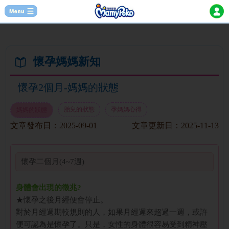
懷孕媽媽新知
懷孕2個月-媽媽的狀態
胎兒的狀態
孕媽媽心得
媽媽的狀態
文章發布日：
2025-09-01
文章更新日：
2025-11-13
懷孕二個月(4~7週)
身體會出現的徵兆?
★懷孕之後月經便會停止。
對於月經週期較規則的人，如果月經遲來超過一週，或許
便可認為是懷孕了。只是，女性的身體很容易受到精神壓