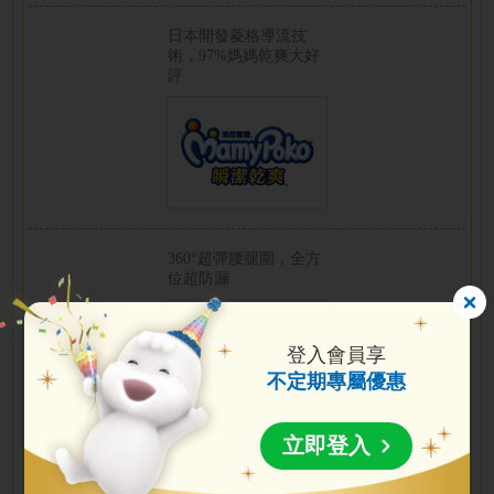
日本開發菱格導流技
術，97%媽媽乾爽大好
評
360°超彈腰腿圍，全方
位超防漏
登入會員享
不定期專屬優惠
立即登入
8次尿量超強吸收
不尿濕床單，整晚安心